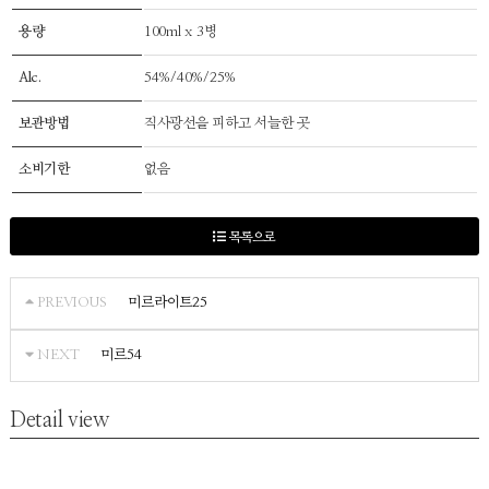
용량
100ml x 3병
Alc.
54%/40%/25%
보관방법
직사광선을 피하고 서늘한 곳
소비기한
없음
목록으로
미르라이트25
PREVIOUS
미르54
NEXT
Detail view